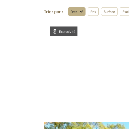
Trier par :
Date
Prix
Surface
Excl
Exclusivité