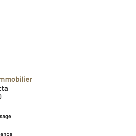
Immobilier
tta
0
ssage
agence