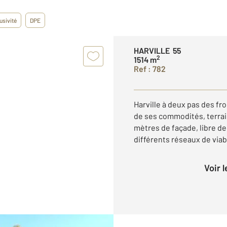
usivité
DPE
HARVILLE 55
2
1514 m
Ref : 782
Harville à deux pas des fr
de ses commodités, terrain
mètres de façade, libre de
différents réseaux de viab
Voir 