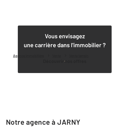
1
Vous envisagez
une carrière dans l'immobilier ?
Agence immobilière
Vente
Vente terrain
Découvrir nos offres
Notre agence à JARNY