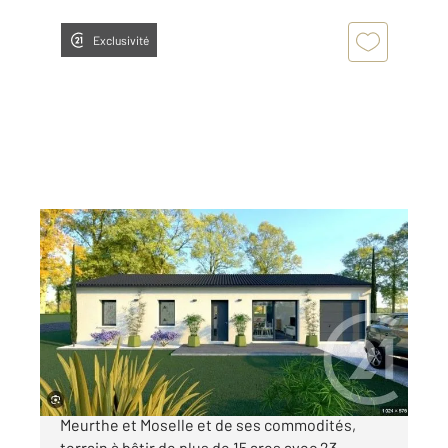
Exclusivité
HARVILLE 55
2
1514 m
Ref : 782
Terrain à vendre
45 000 €
Harville à deux pas des frontières de la
Meurthe et Moselle et de ses commodités,
terrain à bâtir de plus de 15 ares avec 23