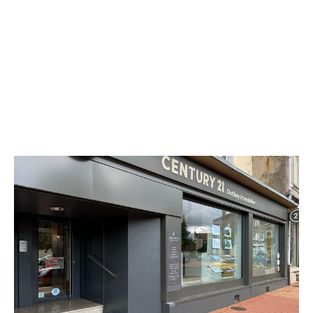
CENTURY 21 Duthoy Immobilier
14 rue Gambetta
JARNY - 54800
Envoyer un message
Téléphoner à l'agence