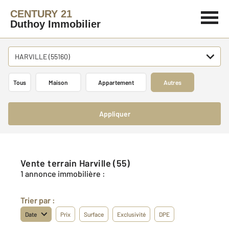
CENTURY 21
Duthoy Immobilier
HARVILLE (55160)
Tous
Maison
Appartement
Autres
Appliquer
Vente terrain Harville (55)
1 annonce immobilière :
Trier par :
Date
Prix
Surface
Exclusivité
DPE